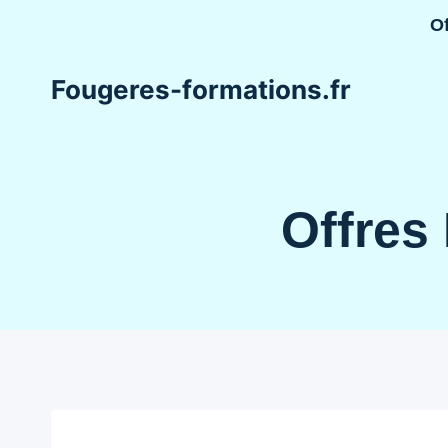
Aller
Of
au
contenu
Fougeres-formations.fr
Offres