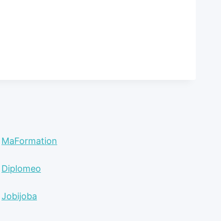
MaFormation
Diplomeo
Jobijoba